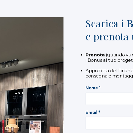
Scarica i
B
e prenota
Prenota
(quando vuo
i Bonus al tuo proget
⁠Approfitta del Finanz
consegna e montaggio 
Nome *
Email *