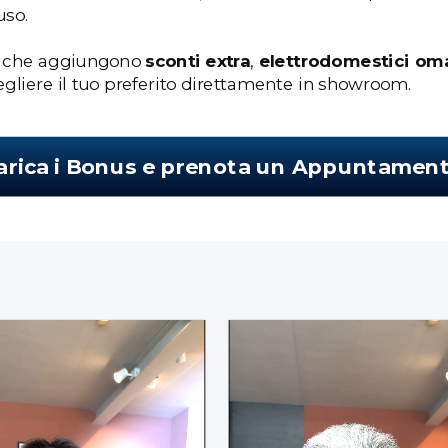
uso.
i che aggiungono
sconti extra
,
elettrodomestici om
cegliere il tuo preferito direttamente in showroom.
arica i Bonus e prenota un Appuntamen