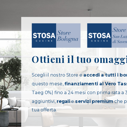
Ottieni il tuo omagg
Scegli il nostro Store e
accedi a tutti i b
questo mese,
finanziamenti al Vero Tas
Taeg 0%) fino a 24 mesi con prima rata a 3
aggiuntivi,
regali
e
servizi premium
che p
tua offerta.