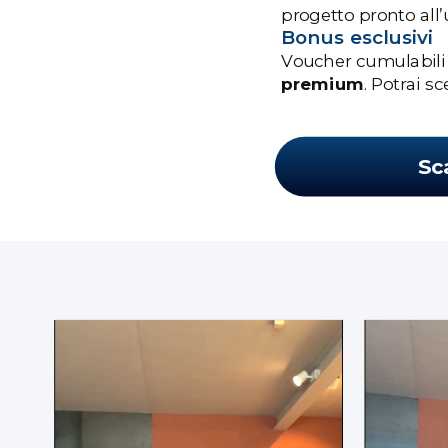
progetto pronto all’
Bonus esclusivi
Voucher cumulabil
premium
. Potrai s
Sc